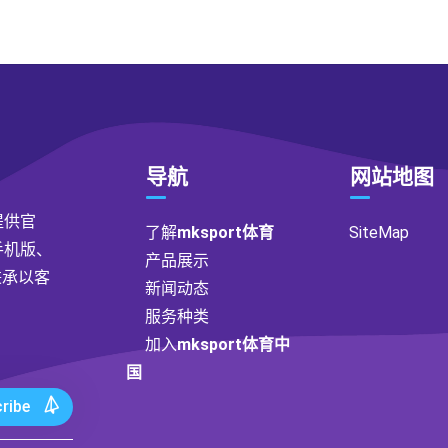
导航
网站地图
】提供官
了解
mksport体育
SiteMap
手机版、
产品展示
秉承以客
新闻动态
服务种类
加入
mksport体育中
国
ribe