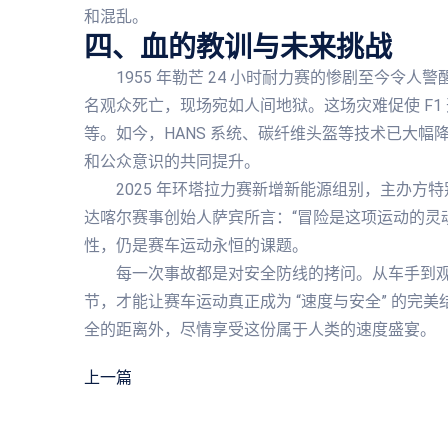
和混乱。
四、血的教训与未来挑战
1955 年勒芒 24 小时耐力赛的惨剧至今令
名观众死亡，现场宛如人间地狱。这场灾难促使 F1
等。如今，HANS 系统、碳纤维头盔等技术已大
和公众意识的共同提升。
2025 年环塔拉力赛新增新能源组别，主办
达喀尔赛事创始人萨宾所言：“冒险是这项运动的灵
性，仍是赛车运动永恒的课题。
每一次事故都是对安全防线的拷问。从车手到
节，才能让赛车运动真正成为 “速度与安全” 的完
全的距离外，尽情享受这份属于人类的速度盛宴。
上一篇