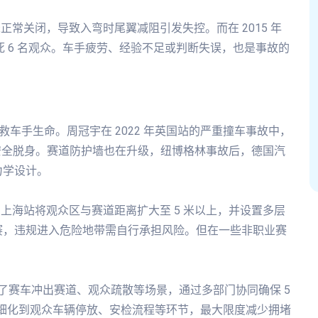
未正常关闭，导致入弯时尾翼减阻引发失控。而在 2015 年
撞死 6 名观众。车手疲劳、经验不足或判断失误，也是事故的
已多次挽救车手生命。周冠宇在 2022 年英国站的严重撞车事故中，
车手安全脱身。赛道防护墙也在升级，纽博格林事故后，德国汽
力学设计。
FE 上海站将观众区与赛道距离扩大至 5 米以上，并设置多层
赛，违规进入危险地带需自行承担风险。但在一些非职业赛
拟了赛车冲出赛道、观众疏散等场景，通过多部门协同确保 5
则细化到观众车辆停放、安检流程等环节，最大限度减少拥堵