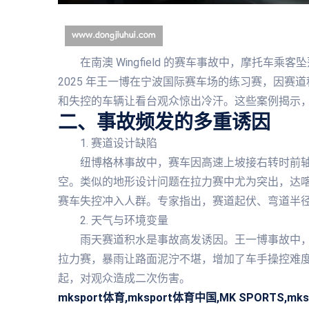
在南澳 Wingfield 的赛车事故中，摩托
2025 年王一博在宁波国际赛车场的练习赛，因
和失控的车辆让看台观众惊出冷汗。这些案例揭示
二、事故频发的多重诱因
1. 赛道设计缺陷
纽博格林事故中，赛车因高速上坡接右转时前
空。类似的地形设计问题在拉力赛中尤为突出，达喀
赛车失控冲入人群。专家指出，赛道起伏、弯道半
2. 天气与环境变量
雨天赛道积水是事故高发诱因。王一博事故中，积
拉力赛，暴雨让路面泥泞不堪，增加了车手操控难
起，对观众造成二次伤害。
mksport体育,mksport体育中国,MK SPORTS,mk