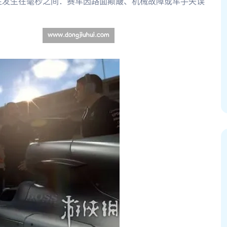
往发生在毫秒之间：赛车因路面颠簸、机械故障或车手失误