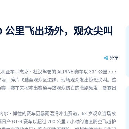
0 公里飞出场外，观众尖叫
分享
利亚车手杰克・杜汉驾驶的 ALPINE 赛车以 331 公里 / 小
护墙，碎片飞溅至观众区边缘，现场观众发出惊恐尖叫。这
力赛，赛车失控冲出赛道导致观众伤亡的悲剧频发，暴露出
昂内尔・博德的赛车因暴雨湿滑冲出赛道，63 岁观众当场被
日产 GT-R 赛车以超过 200 公里 / 小时的速度腾空飞越护