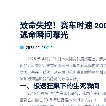
致命失控！赛车时速 20
逃命瞬间曝光
2025-11-03
1
2025 年 4 月，F1 日本大奖赛铃鹿赛道上，澳大
时的速度失控，赛车如脱缰野马般旋转着撞向轮胎
惊险一幕并非孤例，从达喀尔拉力赛到纽博格林耐
这项极速运动背后隐藏的致命风险。
一、极速狂飙下的生死瞬间
2016 年达喀尔拉力赛第七赛段，法国车手利
撞身亡。而在 2015 年纽博格林 VLN 耐力赛中，一辆