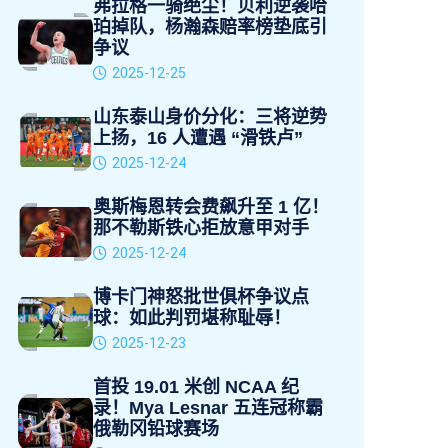
弗拉格一骑绝尘！贝利逆袭哈
珀掉队，杨瀚森赔率榜垫底引
争议
2025-12-25
山东泰山身价分化：三将逆势
上扬，16 人遭遇 “滑铁卢”
2025-12-24
奥斯梅恩转会费飙升至 1 亿！
那不勒斯铁心拒放意甲对手
2025-12-24
博卡门神怒批世俱杯争议点
球：如此判罚堪称耻辱！
2025-12-23
首投 19.01 米创 NCAA 纪
录！Mya Lesnar 五连冠称霸
俄勒冈铅球赛场