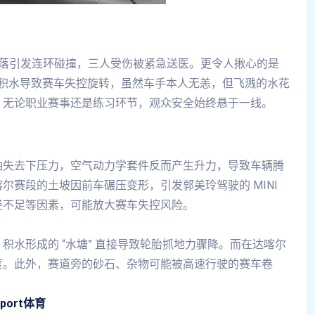
车乘客坠落引发连环碰撞，三人受伤被紧急送医。更令人揪心的是
赛道积水导致赛车失控旋转，虽然车手本人无恙，但飞溅的水花
，无论职业赛事还是练习环节，观众安全始终悬于一线。
轴失去下压力，空气动力学套件反而产生升力，导致车辆腾
尔赛段的土坡因前车碾压变形，引发郭美玲驾驶的 MINI
径不足等因素，可能放大赛车失控风险。
水形成的 “水塘” 直接导致轮胎抓地力骤降。而在达喀尔
度。此外，赛道旁的砂石、杂物可能被高速行驶的赛车卷
sport体育