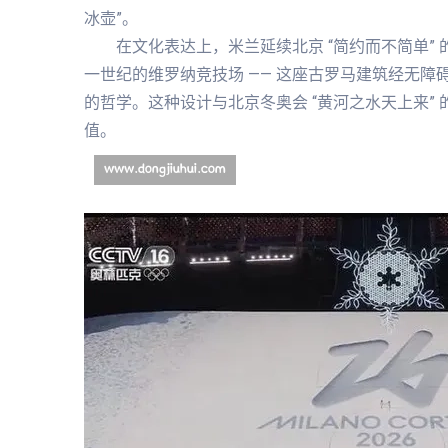
冰壶”。
在文化表达上，米兰延续北京 “简约而不简单”
一世纪的维罗纳竞技场 —— 这座古罗马建筑经无障
的哲学。这种设计与北京冬奥会 “黄河之水天上来” 
值。