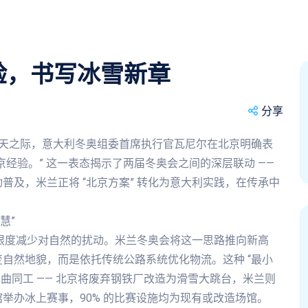
验，书写冰雪新章
分享
230 天之际，意大利冬奥组委首席执行官瓦尼尔在北京明确表
经验。” 这一表态揭示了两届冬奥会之间的深层联动 ——
及，米兰正将 “北京方案” 转化为意大利实践，在传承中
慧”
大限度减少对自然的扰动。米兰冬奥会将这一思路推向新高
自然地貌，而是依托传统公路系统优化物流。这种 “最小
径异曲同工 —— 北京将废弃钢铁厂改造为滑雪大跳台，米兰则
举办冰上赛事，90% 的比赛设施均为现有或改造场馆。