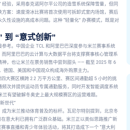
” 经验，采用泰克诺阿尔平公司的造雪系统保障雪量，但同
解决方案：速度滑冰比赛将首次使用可拆卸式室内场馆，赛后
永久性设施的高成本问题。这种 “轻量化” 办赛模式，既是对
 到 “意式创新”
接参考。中国企业 TCL 和阿里巴巴深度参与米兰赛事系统
节，而阿里巴巴的云计算与大数据平台将支撑赛事核心管理系
，也让米兰在票务销售中尝到甜头 —— 截至 2025 年 6
本土，德国、美国和中国观众构成海外购票主力。
赛区横跨 2.2 万平方公里、赛区间通勤超 5 小时的挑
交通频次并提供运动员专属通勤服务，同时开发智能调度系统
，使米兰有望破解冬奥史上最大规模赛区的运营难题。
斯新世代”
就，成为米兰推动体育普及的标杆。瓦尼尔特别提到，北京冬
目在意大利已拥有广泛群众基础。米兰正以类似思路推广新
赛事直播和青少年体验活动，将其打造成下一个 “意大利