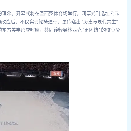
 的理念。开幕式将在圣西罗体育场举行，闭幕式则选址公元
碍改造后，不仅实现轮椅通行，更传递出 “历史与现代共生”
的东方美学形成呼应，共同诠释奥林匹克 “更团结” 的核心价