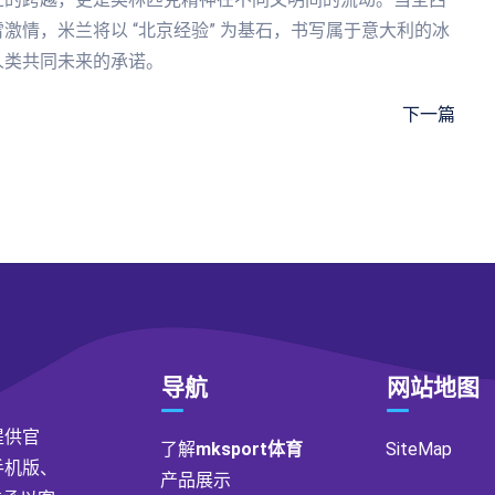
情，米兰将以 “北京经验” 为基石，书写属于意大利的冰
人类共同未来的承诺。
下一篇
导航
网站地图
】提供官
了解
mksport体育
SiteMap
手机版、
产品展示