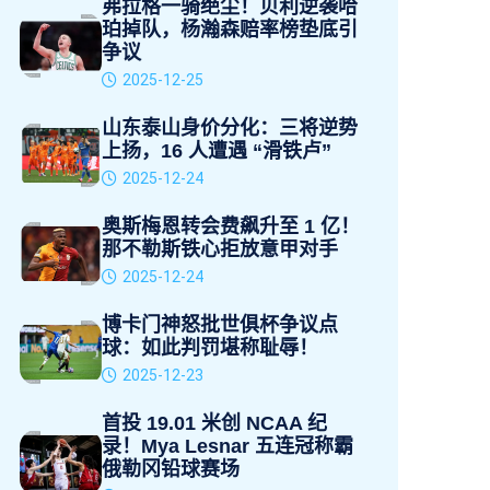
弗拉格一骑绝尘！贝利逆袭哈
珀掉队，杨瀚森赔率榜垫底引
争议
2025-12-25
山东泰山身价分化：三将逆势
上扬，16 人遭遇 “滑铁卢”
2025-12-24
奥斯梅恩转会费飙升至 1 亿！
那不勒斯铁心拒放意甲对手
2025-12-24
博卡门神怒批世俱杯争议点
球：如此判罚堪称耻辱！
2025-12-23
首投 19.01 米创 NCAA 纪
录！Mya Lesnar 五连冠称霸
俄勒冈铅球赛场