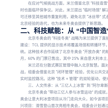
在应对气候挑战方面，米兰借鉴北京 “科技造雪
时也面临环保争议。对此，米兰提出 “临时场馆” 
可迁移至其他城市重复利用，避免北京 “冰丝带” 式
北京经验的迭代，也为未来冬奥会提供了新思路。
二、科技赋能：从 “中国智造”
北京冬奥会的 “科技冬奥” 战略为米兰提供了直
建设：TCL 提供的显示技术将覆盖场馆和转播环
统。这种技术合作延续了北京冬奥会 “开放办奥” 的精神
月，60% 的门票已售出，其中 25% 来自意大利
米兰还在分散式赛区管理中融入北京智慧。面对四大
战，组委会借鉴北京 “闭环管理” 经验，优化公共
实时监控路况。这种 “技术 + 管理” 的双轮驱动
三、人文传承：从 “三亿人上冰雪” 到 “阿尔卑
北京冬奥会 “带动三亿人参与冰雪运动” 的成
奥会让意大利冰壶项目从冷门走向大众，如今该项
兴项目：滑雪登山首次亮相冬奥会，组委会计划通过