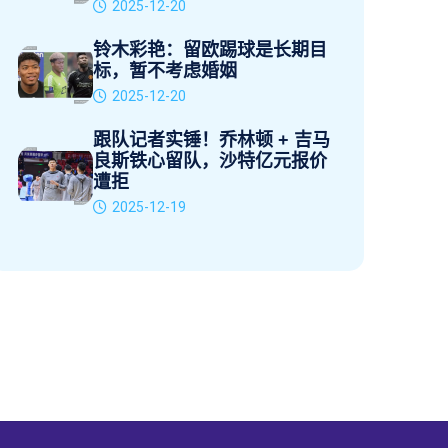
2025-12-20
铃木彩艳：留欧踢球是长期目
标，暂不考虑婚姻
2025-12-20
跟队记者实锤！乔林顿 + 吉马
良斯铁心留队，沙特亿元报价
遭拒
2025-12-19