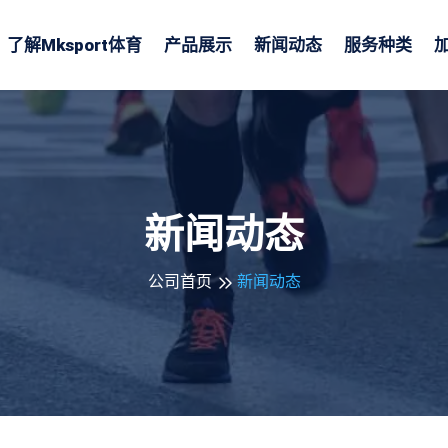
了解
Mksport体育
产品展示
新闻动态
服务种类
新闻动态
公司首页
新闻动态