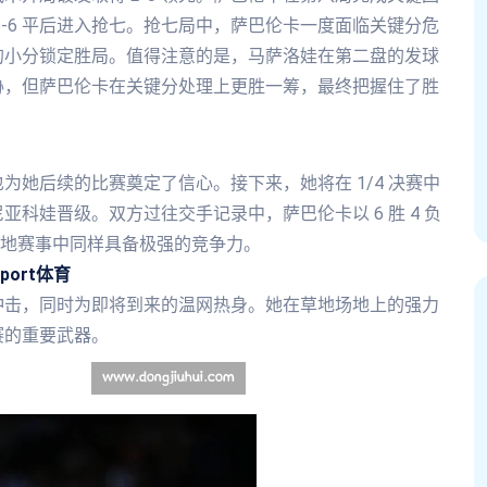
 6-6 平后进入抢七。抢七局中，萨巴伦卡一度面临关键分危
 的小分锁定胜局。值得注意的是，马萨洛娃在第二盘的发球
胁，但萨巴伦卡在关键分处理上更胜一筹，最终把握住了胜
她后续的比赛奠定了信心。接下来，她将在 1/4 决赛中
亚科娃晋级。双方过往交手记录中，萨巴伦卡以 6 胜 4 负
在草地赛事中同样具备极强的竞争力。
sport体育
冲击，同时为即将到来的温网热身。她在草地场地上的强力
赛的重要武器。