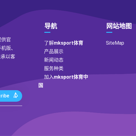
导航
网站地图
】提供官
了解
mksport体育
SiteMap
手机版、
产品展示
秉承以客
新闻动态
服务种类
加入
mksport体育中
国
ribe