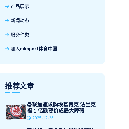
产品展示
新闻动态
服务种类
加入
mksport体育中国
推荐文章
曼联加速求购埃基蒂克 法兰克
福 1 亿欧要价成最大障碍
2025-12-26