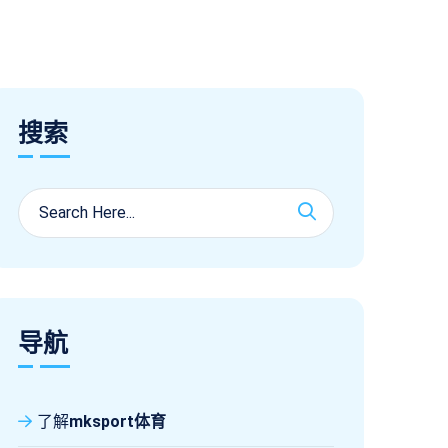
搜索
导航
了解
mksport体育