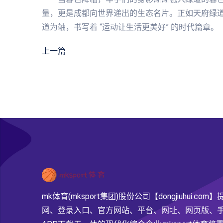
量，更是成都向世界递出的生态名片。正如天府绿道
道为轴，书写着 “运动让生活更美好” 的时代篇章。
上一篇
mk体育(mksport集团)股份公司【dongjiuhui.com
网、登录入口、官方网站、平台、网址、网页版、