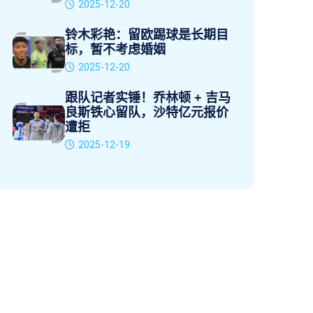
2025-12-20
铃木彩艳：留欧踢球是长期目
标，暂不考虑婚姻
2025-12-20
跟队记者实锤！乔林顿 + 吉马
良斯铁心留队，沙特亿元报价
遭拒
2025-12-19