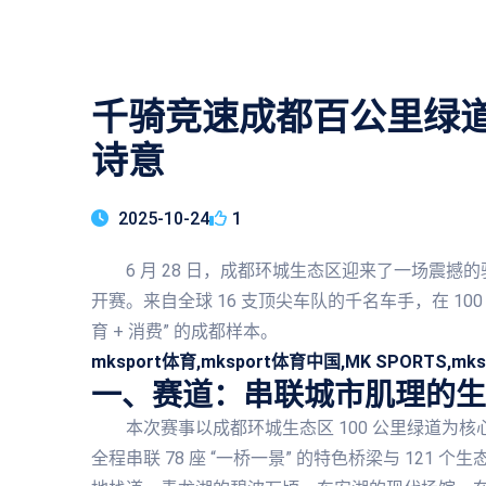
千骑竞速成都百公里绿
诗意
2025-10-24
1
6 月 28 日，成都环城生态区迎来了一场震撼的
开赛。来自全球 16 支顶尖车队的千名车手，在 10
育 + 消费” 的成都样本。
mksport体育,mksport体育中国,MK SPORTS,mk
一、赛道：串联城市肌理的生
本次赛事以成都环城生态区 100 公里绿道为核
全程串联 78 座 “一桥一景” 的特色桥梁与 12