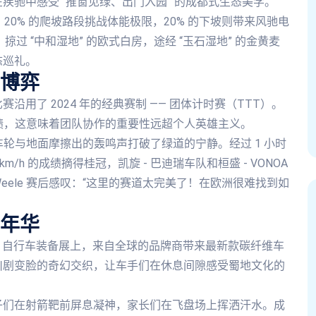
驰中感受 “推窗见绿、出门入园” 的成都式生态美学。
20% 的爬坡路段挑战体能极限，20% 的下坡则带来风驰电
掠过 “中和湿地” 的欧式白房，途经 “玉石湿地” 的金黄麦
态巡礼。
博弈
用了 2024 年的经典赛制 —— 团体计时赛（TTT）。
成绩，这意味着团队协作的重要性远超个人英雄主义。
发车，车轮与地面摩擦出的轰鸣声打破了绿道的宁静。经过 1 小时
km/h 的成绩摘得桂冠，凯旋 - 巴迪瑞车队和桓盛 - VONOA
n Weele 赛后感叹：“这里的赛道太完美了！在欧洲很难找到如
年华
”。自行车装备展上，来自全球的品牌商带来最新款碳纤维车
川剧变脸的奇幻交织，让车手们在休息间隙感受蜀地文化的
子们在射箭靶前屏息凝神，家长们在飞盘场上挥洒汗水。成