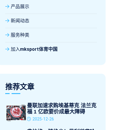
产品展示
新闻动态
服务种类
加入
mksport体育中国
推荐文章
曼联加速求购埃基蒂克 法兰克
福 1 亿欧要价成最大障碍
2025-12-26