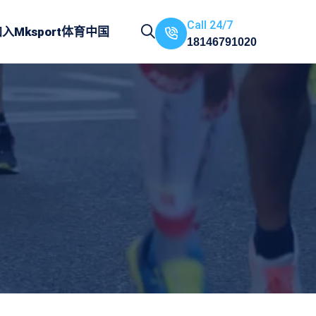
Call 24/7
加入
Mksport体育中国
18146791020