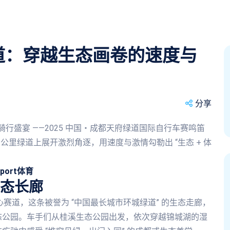
道：穿越生态画卷的速度与
分享
骑行盛宴 ——2025 中国・成都天府绿道国际自行车赛鸣笛
0 公里绿道上展开激烈角逐，用速度与激情勾勒出 “生态 + 体
sport体育
态长廊
心赛道，这条被誉为 “中国最长城市环城绿道” 的生态走廊，
1 个生态公园。车手们从桂溪生态公园出发，依次穿越锦城湖的湿