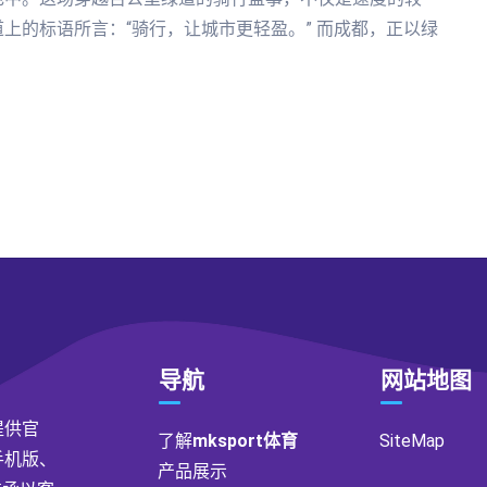
上的标语所言：“骑行，让城市更轻盈。” 而成都，正以绿
导航
网站地图
】提供官
了解
mksport体育
SiteMap
手机版、
产品展示