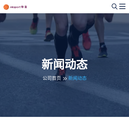
新闻动态
公司首页
新闻动态