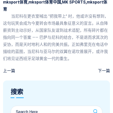
mksport体育,mksport体育中国,MK SPORTS,mksport体
育
当尼科在更衣室喊出 "把我带上" 时，他或许没有想到，
这句玩笑会成为今夏转会市场最具象征意义的宣言。从自降
薪资到主动示好，从国家队友谊到战术适配，所有碎片都在
指向同一个答案 —— 巴萨与尼科的结合，不是退而求其次的
妥协，而是天时地利人和的完美共振。正如弗里克在电话中
描绘的蓝图，当尼科与亚马尔的双翼在诺坎普展开，或许我
们将见证西班牙足球黄金一代的重生。
上一篇
下一篇
搜索