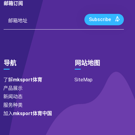
邮箱订阅
Subscribe
导航
网站地图
了解
mksport体育
SiteMap
产品展示
新闻动态
服务种类
加入
mksport体育中国