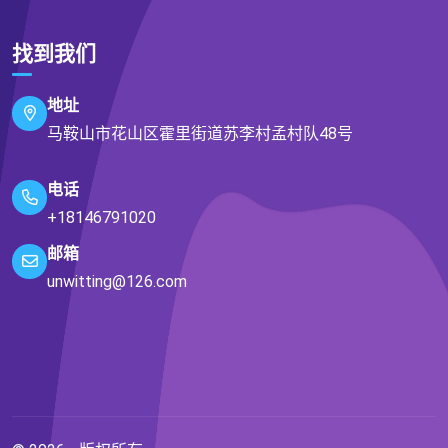
找到我们
地址
马鞍山市花山区霍里街道苏李村孟村队48号
电话
+18146791020
邮箱
unwitting@126.com