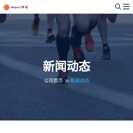
新闻动态
公司首页
新闻动态