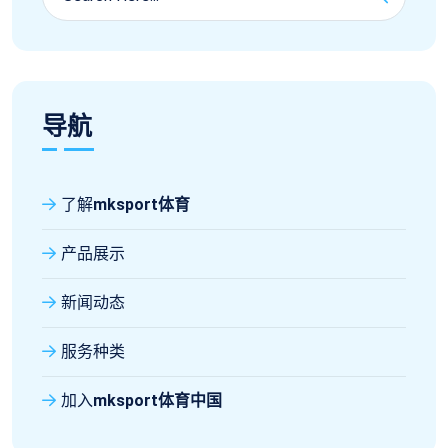
导航
了解
mksport体育
产品展示
新闻动态
服务种类
加入
mksport体育中国