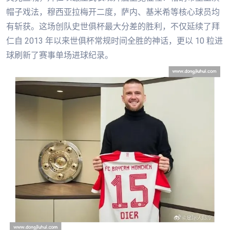
帽子戏法，穆西亚拉梅开二度，萨内、基米希等核心球员均
有斩获。这场创队史世俱杯最大分差的胜利，不仅延续了拜
仁自 2013 年以来世俱杯常规时间全胜的神话，更以 10 粒进
球刷新了赛事单场进球纪录。