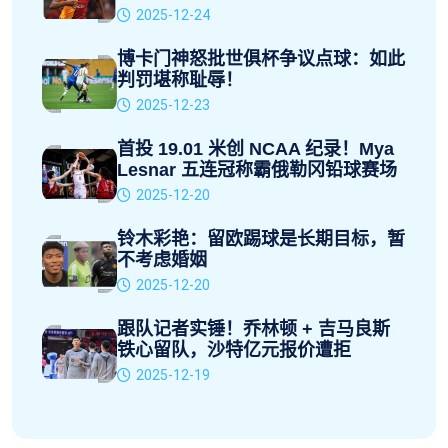
2025-12-24
博卡门神怒批世俱杯争议点球：如此
判罚堪称耻辱！
2025-12-23
首投 19.01 米创 NCAA 纪录！Mya
Lesnar 五连冠称霸俄勒冈铅球赛场
2025-12-20
铃木彩艳：留欧踢球是长期目标，暂
不考虑婚姻
2025-12-20
跟队记者实锤！乔林顿 + 吉马良斯
铁心留队，沙特亿元报价遭拒
2025-12-19