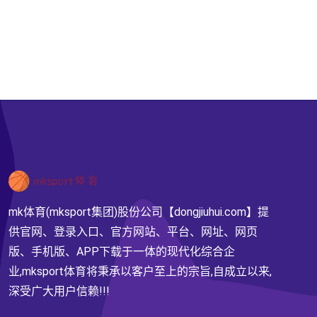
mk体育(mksport集团)股份公司【dongjiuhui.com】提
供官网、登录入口、官方网站、平台、网址、网页
版、手机版、APP下载于一体的现代化综合企
业,mksport体育将秉承以客户至上的宗旨,自成立以来,
深受广大用户信赖!!!