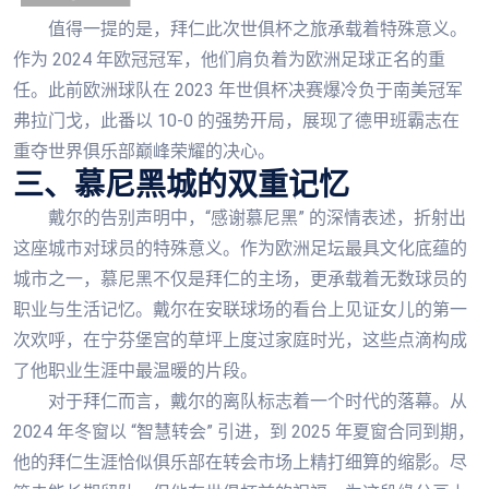
值得一提的是，拜仁此次世俱杯之旅承载着特殊意义。
作为 2024 年欧冠冠军，他们肩负着为欧洲足球正名的重
任。此前欧洲球队在 2023 年世俱杯决赛爆冷负于南美冠军
弗拉门戈，此番以 10-0 的强势开局，展现了德甲班霸志在
重夺世界俱乐部巅峰荣耀的决心。
三、慕尼黑城的双重记忆
戴尔的告别声明中，“感谢慕尼黑” 的深情表述，折射出
这座城市对球员的特殊意义。作为欧洲足坛最具文化底蕴的
城市之一，慕尼黑不仅是拜仁的主场，更承载着无数球员的
职业与生活记忆。戴尔在安联球场的看台上见证女儿的第一
次欢呼，在宁芬堡宫的草坪上度过家庭时光，这些点滴构成
了他职业生涯中最温暖的片段。
对于拜仁而言，戴尔的离队标志着一个时代的落幕。从
2024 年冬窗以 “智慧转会” 引进，到 2025 年夏窗合同到期，
他的拜仁生涯恰似俱乐部在转会市场上精打细算的缩影。尽