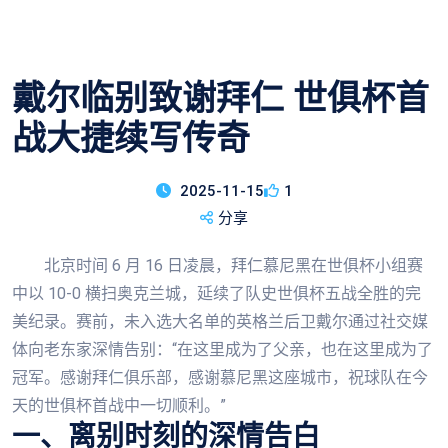
戴尔临别致谢拜仁 世俱杯首
战大捷续写传奇
2025-11-15
1
分享
北京时间 6 月 16 日凌晨，拜仁慕尼黑在世俱杯小组赛
中以 10-0 横扫奥克兰城，延续了队史世俱杯五战全胜的完
美纪录。赛前，未入选大名单的英格兰后卫戴尔通过社交媒
体向老东家深情告别：“在这里成为了父亲，也在这里成为了
冠军。感谢拜仁俱乐部，感谢慕尼黑这座城市，祝球队在今
天的世俱杯首战中一切顺利。”
一、离别时刻的深情告白