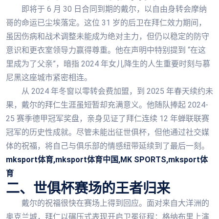
即将于 6 月 30 日合同到期的戴尔，以自由身转会摩纳
哥的命运已尘埃落定。这位 31 岁的后卫在拜仁效力期间，
虽因伤病和战术调整未能成为绝对主力，但仍以稳定的防守
意识和更衣室领导力赢得尊重。他在声明中特别提到 “在这
里成为了父亲”，暗指 2024 年女儿降生的人生重要时刻与慕
尼黑这座城市紧密相连。
从 2024 年冬窗以零转会费加盟，到 2025 年春天续约未
果，戴尔的拜仁生涯虽短暂却充满意义。他随队捧起 2024-
25 赛季德甲冠军奖盘，亲身见证了拜仁连续 12 年蝉联联赛
冠军的历史性成就。尽管未能出征世俱杯，但他通过社交媒
体的祝福，将自己与俱乐部的情感纽带延续到了最后一刻。
mksport体育,mksport体育中国,MK SPORTS,mksport体
育
二、世俱杯赛场的王者归来
戴尔的祝福很快在赛场上得到回应。面对来自大洋洲的
奥克兰城，拜仁以碾压式表现开启卫冕征程：格纳布里上演