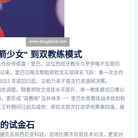
箭少女" 到双教练模式
合作伙伴佩雷・里巴。这位西班牙教头与罗伊格不仅是同
合作以来，里巴已两次帮助郑钦文实现排名飞跃：第一次合作
；2023 年底回归后，又助力弟子首次打进澳网决赛。
略性调整。随着郑钦文竞技水平提升，单一教练模式已难以
形成 "双教练" 互补体系 —— 里巴负责整体战术规划和
女王杯期间已初见成效：郑钦文首次打进草地赛事四强，展
的试金石
轮对阵捷克名将西尼亚科娃。这场比赛不仅是技术对决，更是对