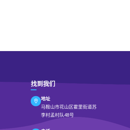
找到我们
地址
马鞍山市花山区霍里街道苏
李村孟村队48号