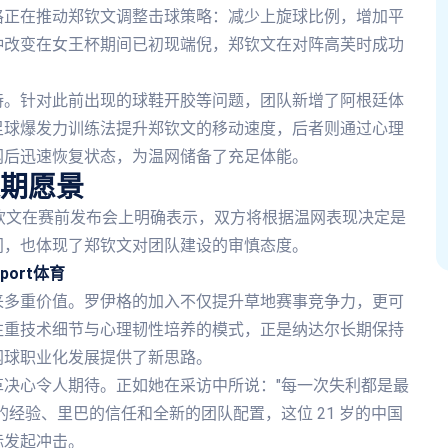
格正在推动郑钦文调整击球策略：减少上旋球比例，增加平
种改变在女王杯期间已初现端倪，郑钦文在对阵高芙时成功
持。针对此前出现的球鞋开胶等问题，团队新增了阿根廷体
足球爆发力训练法提升郑钦文的移动速度，后者则通过心理
网后迅速恢复状态，为温网储备了充足体能。
期愿景
郑钦文在赛前发布会上明确表示，双方将根据温网表现决定是
间，也体现了郑钦文对团队建设的审慎态度。
sport体育
来多重价值。罗伊格的加入不仅提升草地赛事竞争力，更可
种注重技术细节与心理韧性培养的模式，正是纳达尔长期保持
网球职业化发展提供了新思路。
决心令人期待。正如她在采访中所说："每一次失利都是最
经验、里巴的信任和全新的团队配置，这位 21 岁的中国
标发起冲击。