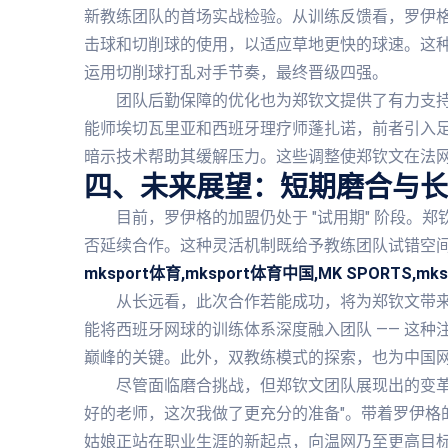
新教练团队的首场实战检验。从训练反馈看，罗伊
击球和切削球的使用，以适应草地更快的球速。这
运用切削球打乱对手节奏，最终晋级四强。
团队后勤保障的优化也为郑钦文提供了有力支
能师埃切瓦里亚和西班牙理疗师蓬扎诺，前者引入
暗示技术帮助其缓解压力。这些调整使郑钦文在法
四、未来展望：短期磨合与长
目前，罗伊格的加盟仍处于 "试用期" 阶段。
否延续合作。这种灵活机制既给予教练团队试错空
mksport体育,mksport体育中国,MK SPORTS,mk
从长远看，此次合作若能成功，将为郑钦文带
能将西班牙网球的训练体系深度融入团队 —— 这
巅峰的关键。此外，双教练模式的探索，也为中国
尽管面临磨合挑战，但郑钦文团队展现出的变革
好的老师，这次我做了更充分的准备"。带着罗伊格的
姑娘正站在职业生涯的新起点，向温网乃至更高目