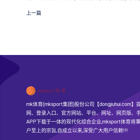
上一篇
mk体育(mksport集团)股份公司【dongjiuhui.com
网、登录入口、官方网站、平台、网址、网页版、
APP下载于一体的现代化综合企业,mksport体育将
户至上的宗旨,自成立以来,深受广大用户信赖!!!