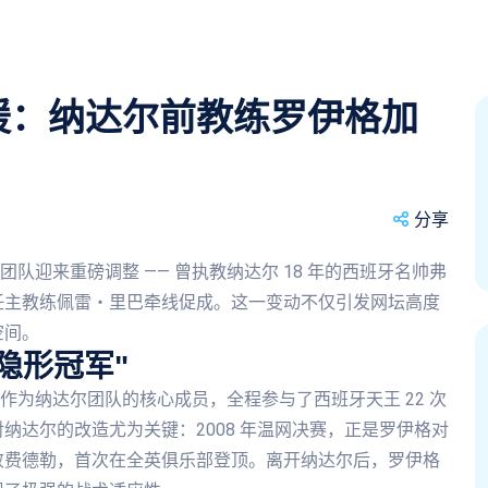
援：纳达尔前教练罗伊格加
分享
团队迎来重磅调整 —— 曾执教纳达尔 18 年的西班牙名帅弗
任主教练佩雷・里巴牵线促成。这一变动不仅引发网坛高度
空间。
隐形冠军"
他作为纳达尔团队的核心成员，全程参与了西班牙天王 22 次
纳达尔的改造尤为关键：2008 年温网决赛，正是罗伊格对
败费德勒，首次在全英俱乐部登顶。离开纳达尔后，罗伊格