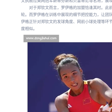
又执教过美网冠军斯蒂芬斯和贝雷蒂尼等名将，展
对于郑钦文而言，罗伊格的加盟恰逢其时。此前她
轮。而罗伊格在训练中展现的细节把控能力，让团
伊格正针对郑钦文的发球角度、网前小球处理等环
度相似。